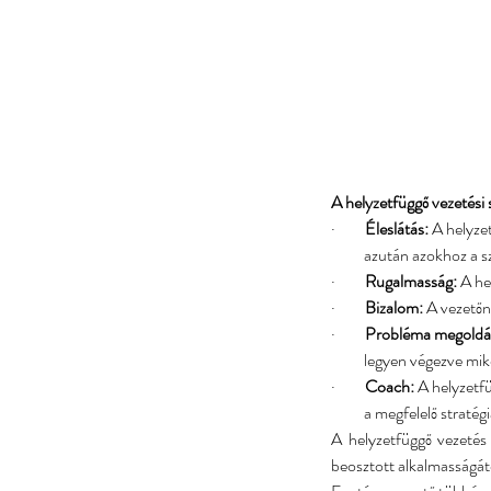
A helyzetfüggő vezetési 
·         
Éleslátás:
 A helyze
          azután azokho
·         
Rugalmasság:
 A he
·         
Bizalom: 
A vezetőne
·         
Probléma megoldás
          legyen végez
·         
Coach:
 A helyzetf
          a megfelelő
A helyzetfüggő vezetés
beosztott alkalmasságától