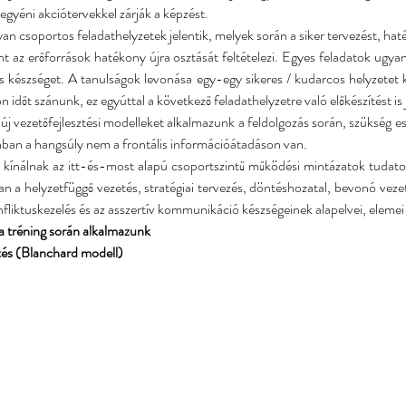
egyéni akciótervekkel zárják a képzést.
an csoportos feladathelyzetek jelentik, melyek során a siker tervezést, h
nt az erőforrások hatékony újra osztását feltételezi. Egyes feladatok ugy
 készséget. A tanulságok levonása egy-egy sikeres / kudarcos helyzetet k
ön időt szánunk, ez egyúttal a következő feladathelyzetre való előkészítést is j
új vezetőfejlesztési modelleket alkalmazunk a feldolgozás során, szükség e
ban a hangsúly nem a frontális információátadáson van.
 kínálnak az itt-és-most alapú csoportszintű működési mintázatok tudatosí
n a helyzetfüggő vezetés, stratégiai tervezés, döntéshozatal, bevonó vezetés,
nfliktuskezelés és az asszertív kommunikáció készségeinek alapelvei, elemei
a tréning során alkalmazunk
tés (Blanchard modell)