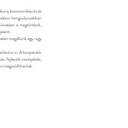
atékony kommunikációt és 
anakkor hangsúlyosabban 
övetően is megtörténik, 
elenti.
setén megállunk egy-egy 
tására is. A kooperatív 
 fejlesztő visszajelzés, 
 is megszólíthatóak. 