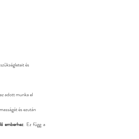
szükségleteit és 
 az adott munka el 
almasságát és ezután 
lelő emberhez
. Ez függ a 