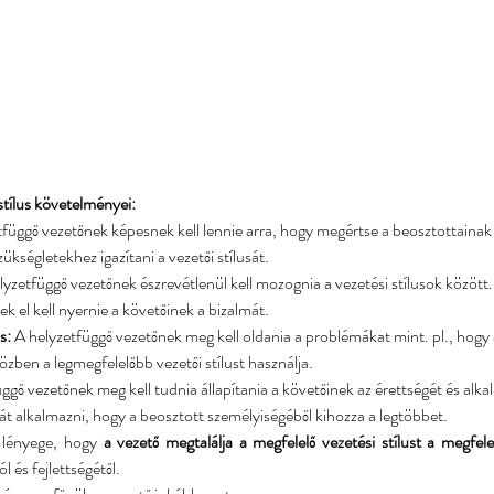
stílus követelményei:
tfüggő vezetőnek képesnek kell lennie arra, hogy megértse a beosztottainak 
z a szükségletekhez igazítani a vezetői stílusát.
lyzetfüggő vezetőnek észrevétlenül kell mozognia a vezetési stílusok között.
k el kell nyernie a követőinek a bizalmát.
: 
A helyzetfüggő vezetőnek meg kell oldania a problémákat mint. pl., hogy
ve miközben a legmegfelelőbb vezetői stílust használja.
üggő vezetőnek meg kell tudnia állapítania a követőinek az érettségét és alk
 stratégiát alkalmazni, hogy a beosztott személyiségéből kihozza a legtöbbet.
 lényege, hogy 
a vezető megtalálja a megfelelő vezetési stílust a megfe
 és fejlettségétől. 