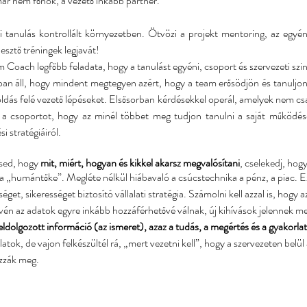
ár nem főnök, a vezető inkább partner.
i tanulás kontrollált környezetben. Ötvözi a projekt mentoring, az egyén
esztő tréningek legjavát!
Coach legfőbb feladata, hogy a tanulást egyéni, csoport és szervezeti szin
an áll, hogy mindent megtegyen azért, hogy a team erősödjön és tanuljon.
dás felé vezető lépéseket. Elsősorban kérdésekkel operál, amelyek nem csa
a csoportot, hogy az minél többet meg tudjon tanulni a saját működésér
i stratégiáiról.
sed, hogy 
mit, miért, hogyan és kikkel akarsz megvalósítani
, cselekedj, hogy
 a „humántőke”. Megléte nélkül hiábavaló a csúcstechnika a pénz, a piac. Ez
get, sikerességet biztosító vállalati stratégia. Számolni kell azzal is, hogy 
évén az adatok egyre inkább hozzáférhetővé válnak, új kihívások jelennek me
ldolgozott információ (az ismeret), azaz a tudás, a megértés és a gyakorlat
tok, de vajon felkészültél rá, „mert vezetni kell”, hogy a szervezeten belül 
zzák meg. 