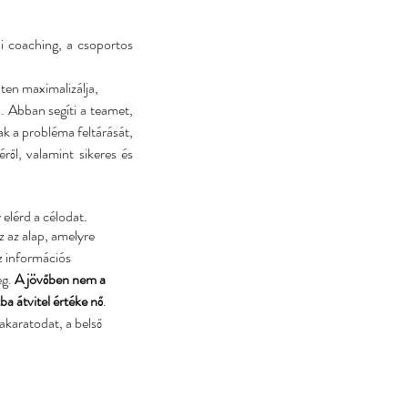
i coaching, a csoportos 
ten maximalizálja,
 Abban segíti a teamet, 
k a probléma feltárását, 
ől, valamint sikeres és 
 elérd a célodat.
 az alap, amelyre 
az információs 
g. 
A jövőben nem a 
ba átvitel értéke nő
. 
akaratodat, a belső 