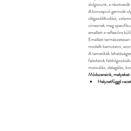
dolgozunk, a résztvevők 
A koncepció gerincét oly
időgazdálkodást, valami
címeznek meg specifikus
emellett a reflexióra kül
Emellett természetesen 
modellt bemutatni, azon
A tematikák lehetőséget
feladatok feldolgozásába
motiválás, delegálás, ko
Módszereink, melyeket 
Helyzetfüggő veze