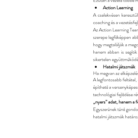
Ezután a vezető többé m
Action Learning 
A cselekvésen keresztül
coaching és a vezetésfejl
Az Action Learning Team 
szerepe legfőképpen abb
hogy megtalálják a megol
hanem abban is segítik 
sikertelen együttműködés
Hatalmi játszmák 
Ha megvan az elképzelé
A legfontosabb feltétel,
építhető a versenyképessé
technológiai fejlődése r
„nyers” adat, hanem a fe
Egyszerűnek tűnő gondola
Our Recent Posts
hatalmi játszmák határo