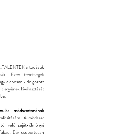
JELENTKEZÉS
KAPCSOLAT
gek,TALENTEK a tudásuk 
sák. Ezen tehetségek 
gy alaposan kidolgozott 
lt egyének kiválasztását 
ba. 
tanulás módszertanának
valósítására. A módszer 
ül való saját-élményű 
 fakad. Bár csoportosan 