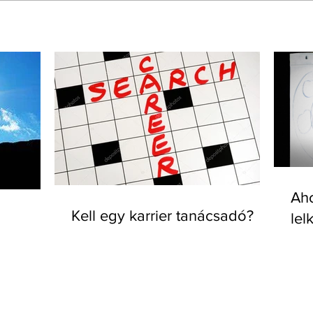
Aho
Kell egy karrier tanácsadó?
lel